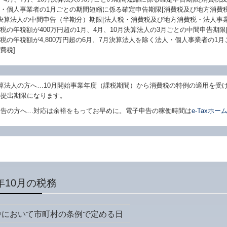
・個人事業者の1月ごとの期間短縮に係る確定申告期限[消費税及び地方消費税
決算法人の中間申告（半期分）期限[法人税・消費税及び地方消費税・法人事
税の年税額が400万円超の1月、4月、10月決算法人の3月ごとの中間申告期限
税の年税額が4,800万円超の6月、7月決算法人を除く法人・個人事業者の1
費税]
算法人の方へ…
10
月開始事業年度（課税期間）から消費税の特例の適用を受けた
の提出期限になります。
申告の方へ…対応は余裕をもってお早めに。電子申告の稼働時間は
e-Taxホ
年10月の税務
中において市町村の条例で定める日