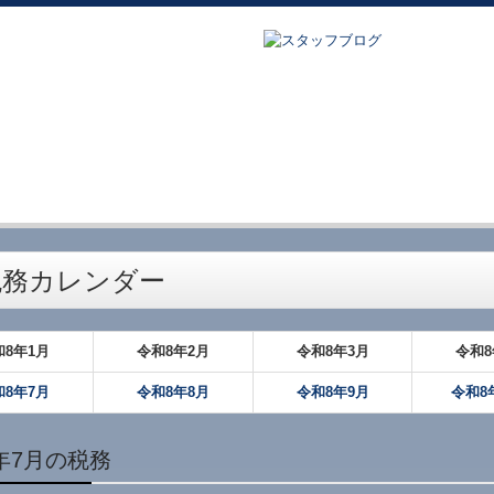
税務カレンダー
和
8
年
1月
令和
8
年
2月
令和
8
年
3月
令和
8
和
8
年
7月
令和
8
年
8月
令和
8
年
9月
令和8
年7月の税務