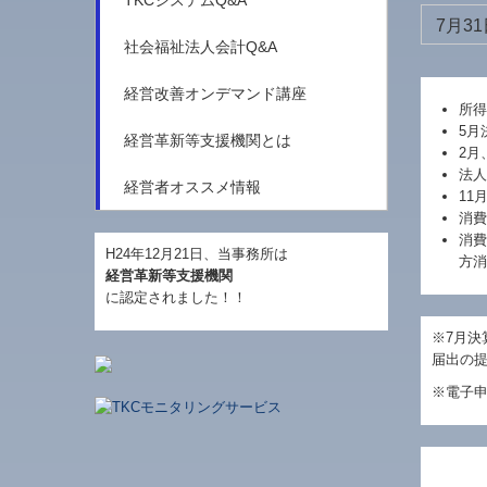
TKCシステムQ&A
7月31
社会福祉法人会計Q&A
経営改善オンデマンド講座
所得
5月
経営革新等支援機関とは
2月
法人
経営者オススメ情報
11
消費
消費
H24年12月21日、当事務所は
方消
経営革新等支援機関
に認定されました！！
※7月決
届出の
※電子