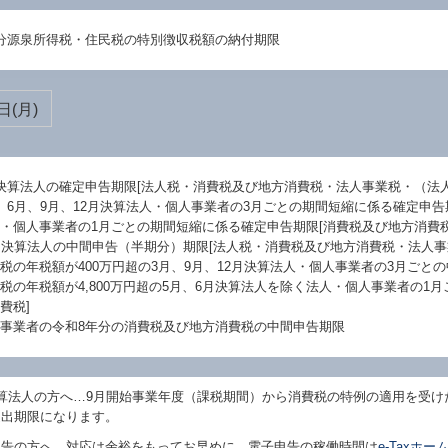
分源泉所得税・住民税の特別徴収税額の納付期限
日(月)
決算法人の確定申告期限[法人税・消費税及び地方消費税・法人事業税・（法
、6月、9月、12月決算法人・個人事業者の3月ごとの期間短縮に係る確定申告
・個人事業者の1月ごとの期間短縮に係る確定申告期限[消費税及び地方消費税
月決算法人の中間申告（半期分）期限[法人税・消費税及び地方消費税・法人事
税の年税額が400万円超の3月、9月、12月決算法人・個人事業者の3月ごと
税の年税額が4,800万円超の5月、6月決算法人を除く法人・個人事業者の1
費税]
事業者の令和8年分の消費税及び地方消費税の中間申告期限
算法人の方へ…
9
月開始事業年度（課税期間）から消費税の特例の適用を受けた
提出期限になります。
申告の方へ…対応は余裕をもってお早めに。電子申告の稼働時間は
e-Taxホ