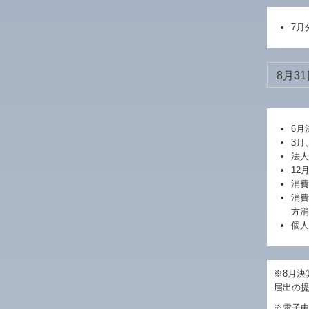
7月
8月31
6月
3月
法人
12
消費
消費
方消
個人
※8月決
届出の
※電子