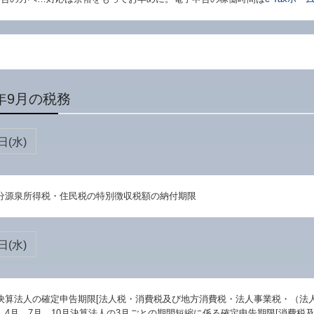
年9月の税務
日(水)
分源泉所得税・住民税の特別徴収税額の納付期限
日(水)
決算法人の確定申告期限[法人税・消費税及び地方消費税・法人事業税・（法
、4月、7月、10月決算法人の3月ごとの期間短縮に係る確定申告期限[消費税