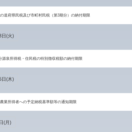
の道府県民税及び市町村民税（第3期分）の納付期限
3日(火)
分源泉所得税・住民税の特別徴収税額の納付期限
5日(木)
農業所得者への予定納税基準額等の通知期限
日(月)