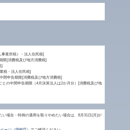
人事業所税）・法人住民税]
期限[消費税及び地方消費税]
]
業税・法人住民税]
の中間申告期限[消費税及び地方消費税]
月ごとの中間申告期限（4月決算法人は2か月分）[消費税及び地
い場合・特例の適用を取りやめたい場合は、8月31日(月)が
ームページ（国税庁）
でご確認ください。