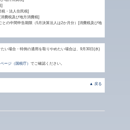
]
業税・法人住民税]
[消費税及び地方消費税]
月ごとの中間申告期限（5月決算法人は2か月分）[消費税及び地
い場合・特例の適用を取りやめたい場合は、9月30日(水)
ームページ（国税庁）
でご確認ください。
▲ 戻る