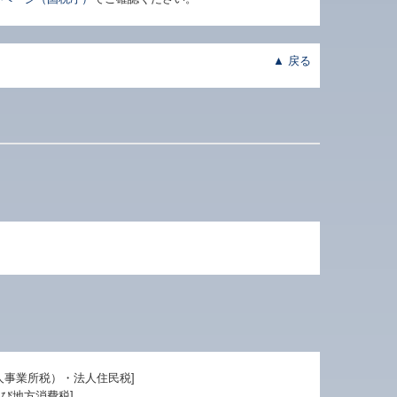
▲ 戻る
人事業所税）・法人住民税]
及び地方消費税]