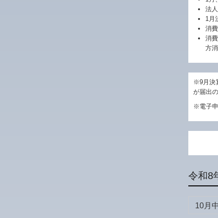
法人
1月
消費
消費
方消
※9月決
が届出
※電子
令和8
10月