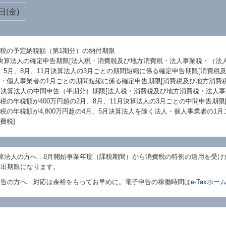
日(金)
税の予定納税額（第1期分）の納付期限
決算法人の確定申告期限[法人税・消費税及び地方消費税・法人事業税・（法
、5月、8月、11月決算法人の3月ごとの期間短縮に係る確定申告期限[消費税
・個人事業者の1月ごとの期間短縮に係る確定申告期限[消費税及び地方消費税
月決算法人の中間申告（半期分）期限[法人税・消費税及び地方消費税・法人事
税の年税額が400万円超の2月、8月、11月決算法人の3月ごとの中間申告期限
税の年税額が4,800万円超の4月、5月決算法人を除く法人・個人事業者の1
費税]
算法人の方へ…
8
月開始事業年度（課税期間）から消費税の特例の適用を受けた
提出期限になります。
申告の方へ…対応は余裕をもってお早めに。電子申告の稼働時間は
e-Taxホ